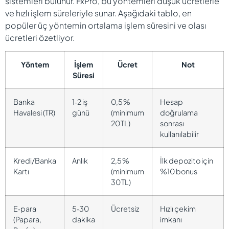
sistemleri bulunur. FxPro, bu yöntemleri düşük ücretlerle
ve hızlı işlem süreleriyle sunar. Aşağıdaki tablo, en
popüler üç yöntemin ortalama işlem süresini ve olası
ücretleri özetliyor.
Yöntem
İşlem
Ücret
Not
Süresi
Banka
1‑2 iş
0,5 %
Hesap
Havalesi (TR)
günü
(minimum
doğrulama
20 TL)
sonrası
kullanılabilir
Kredi/Banka
Anlık
2,5 %
İlk depozito için
Kartı
(minimum
%10 bonus
30 TL)
E‑para
5‑30
Ücretsiz
Hızlı çekim
(Papara,
dakika
imkanı