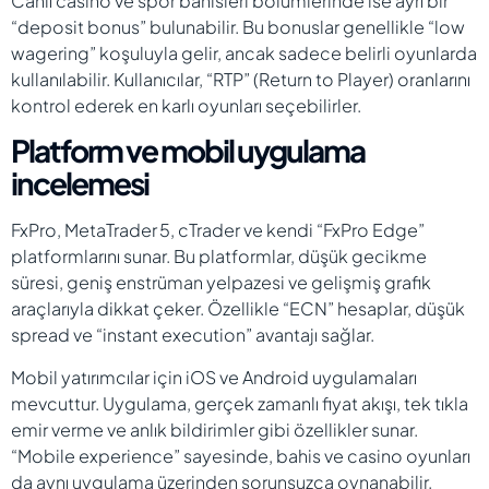
Canlı casino ve spor bahisleri bölümlerinde ise ayrı bir
“deposit bonus” bulunabilir. Bu bonuslar genellikle “low
wagering” koşuluyla gelir, ancak sadece belirli oyunlarda
kullanılabilir. Kullanıcılar, “RTP” (Return to Player) oranlarını
kontrol ederek en karlı oyunları seçebilirler.
Platform ve mobil uygulama
incelemesi
FxPro, MetaTrader 5, cTrader ve kendi “FxPro Edge”
platformlarını sunar. Bu platformlar, düşük gecikme
süresi, geniş enstrüman yelpazesi ve gelişmiş grafik
araçlarıyla dikkat çeker. Özellikle “ECN” hesaplar, düşük
spread ve “instant execution” avantajı sağlar.
Mobil yatırımcılar için iOS ve Android uygulamaları
mevcuttur. Uygulama, gerçek zamanlı fiyat akışı, tek tıkla
emir verme ve anlık bildirimler gibi özellikler sunar.
“Mobile experience” sayesinde, bahis ve casino oyunları
da aynı uygulama üzerinden sorunsuzca oynanabilir.