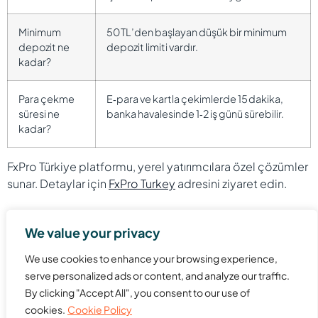
Minimum
50 TL’den başlayan düşük bir minimum
depozit ne
depozit limiti vardır.
kadar?
Para çekme
E‑para ve kartla çekimlerde 15 dakika,
süresi ne
banka havalesinde 1‑2 iş günü sürebilir.
kadar?
FxPro Türkiye platformu, yerel yatırımcılara özel çözümler
sunar. Detaylar için
FxPro Turkey
adresini ziyaret edin.
We value your privacy
We use cookies to enhance your browsing experience,
serve personalized ads or content, and analyze our traffic.
By clicking "Accept All", you consent to our use of
Website hosting and domains provider with web design,
cookies.
Cookie Policy