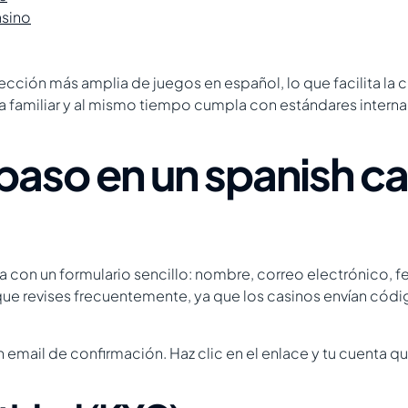
asino
cción más amplia de juegos en español, lo que facilita la 
a familiar y al mismo tiempo cumpla con estándares interna
paso en un spanish ca
con un formulario sencillo: nombre, correo electrónico, f
e revises frecuentemente, ya que los casinos envían códig
n email de confirmación. Haz clic en el enlace y tu cuenta 