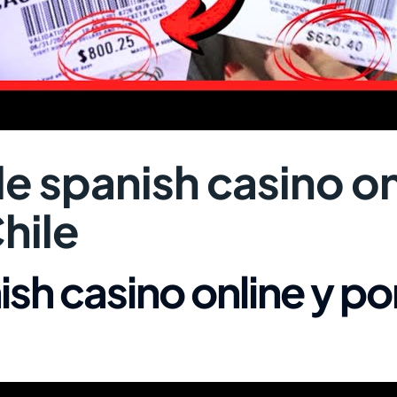
de spanish casino on
hile
sh casino online y por