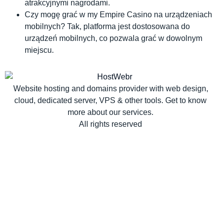
atrakcyjnymi nagrodami.
Czy mogę grać w my Empire Casino na urządzeniach
mobilnych?
Tak, platforma jest dostosowana do
urządzeń mobilnych, co pozwala grać w dowolnym
miejscu.
Website hosting and domains provider with web design,
cloud, dedicated server, VPS & other tools. Get to know
more about our services.
All rights reserved