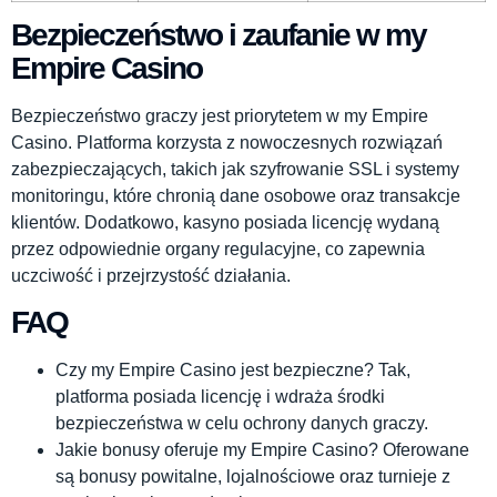
Bezpieczeństwo i zaufanie w my
Empire Casino
Bezpieczeństwo graczy jest priorytetem w my Empire
Casino. Platforma korzysta z nowoczesnych rozwiązań
zabezpieczających, takich jak szyfrowanie SSL i systemy
monitoringu, które chronią dane osobowe oraz transakcje
klientów. Dodatkowo, kasyno posiada licencję wydaną
przez odpowiednie organy regulacyjne, co zapewnia
uczciwość i przejrzystość działania.
FAQ
Czy my Empire Casino jest bezpieczne?
Tak,
platforma posiada licencję i wdraża środki
bezpieczeństwa w celu ochrony danych graczy.
Jakie bonusy oferuje my Empire Casino?
Oferowane
są bonusy powitalne, lojalnościowe oraz turnieje z